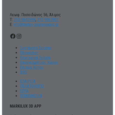
Λεωφ. Ποσειδώνος 56, Άλιμος
Τ:
210 9842998
,
210 9967801
Ε:
info@tentes-gournopanos.gr
Facebook
Instagram
Συστήματα Σκίασης
Πέργκολες
Εσωτερική Σκίαση
Επαγγελματικοι Χώροι
Έπιπλα Κήπου
BBQ
ΕΤΑΙΡΕΙΑ
ΠΕΛΑΤΟΛΟΓΙΟ
ΕΡΓΑ
ΕΠΙΚΟΙΝΩΝΙΑ
MARKILUX 3D APP