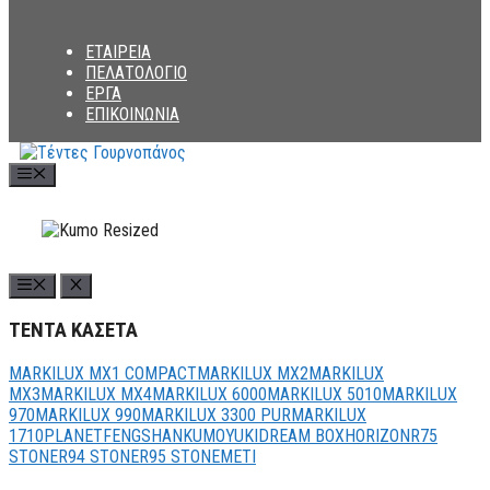
ΕΤΑΙΡΕΙΑ
ΠΕΛΑΤΟΛΟΓΙΟ
ΕΡΓΑ
ΕΠΙΚΟΙΝΩΝΙΑ
Menu
ΤΕΝΤΑ ΚΑΣΕΤΑ
MARKILUX MX1 COMPACT
MARKILUX MX2
MARKILUX
MX3
MARKILUX MX4
ΜARKILUX 6000
MARKILUX 5010
MARKILUX
970
MARKILUX 990
MARKILUX 3300 PUR
MARKILUX
1710
PLANET
FENG
SHAN
KUMO
YUKI
DREAM BOX
HORIZON
R75
STONE
R94 STONE
R95 STONE
METI