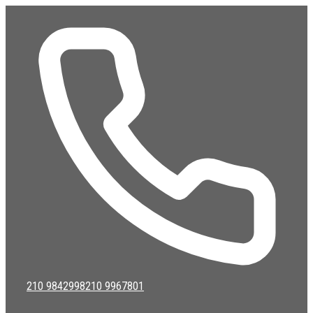
Μετάβαση
σε
περιεχόμενο
210 9842998
210 9967801