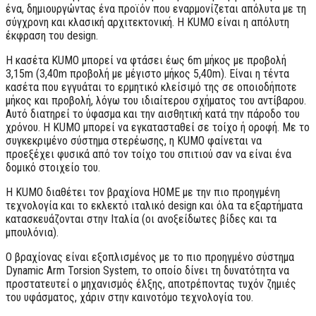
ένα, δημιουργώντας ένα προϊόν που εναρμονίζεται απόλυτα με τη
σύγχρονη και κλασική αρχιτεκτονική. Η KUMO είναι η απόλυτη
έκφραση του design.
Η κασέτα KUMO μπορεί να φτάσει έως 6m μήκος με προβολή
3,15m (3,40m προβολή με μέγιστο μήκος 5,40m). Είναι η τέντα
κασέτα που εγγυάται το ερμητικό κλείσιμό της σε οποιοδήποτε
μήκος και προβολή, λόγω του ιδιαίτερου σχήματος του αντίβαρου.
Αυτό διατηρεί το ύφασμα και την αισθητική κατά την πάροδο του
χρόνου. Η KUMO μπορεί να εγκατασταθεί σε τοίχο ή οροφή. Με το
συγκεκριμένο σύστημα στερέωσης, η KUMO φαίνεται να
προεξέχει φυσικά από τον τοίχο του σπιτιού σαν να είναι ένα
δομικό στοιχείο του.
Η KUMO διαθέτει τον βραχίονα HOME με την πιο προηγμένη
τεχνολογία και το εκλεκτό ιταλικό design και όλα τα εξαρτήματα
κατασκευάζονται στην Ιταλία (οι ανοξείδωτες βίδες και τα
μπουλόνια).
Ο βραχίονας είναι εξοπλισμένος με το πιο προηγμένο σύστημα
Dynamic Arm Torsion System, το οποίο δίνει τη δυνατότητα να
προστατευτεί ο μηχανισμός έλξης, αποτρέποντας τυχόν ζημιές
του υφάσματος, χάριν στην καινοτόμο τεχνολογία του.