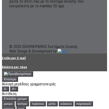
Δείτε το σπίτι σας με το σύστημα σκίασης που
ονειρεύεστε με το markilux 3D app.
© 2026 GOURNOPANOS Συστήματα Σκίασης
Web Design & Development by
Στείλε μας E-mail
Καλέστε μας τώρα
Κλείσιμο
Αλλαγή μεγέθους γραμματοσειράς
A-
A+
Αντίθεση
Επιλέξτε χρώμα
μαύρο
άσπρο
πράσινο
μπλε
κόκκινο
πορτοκαλί
κίτρινο
navi