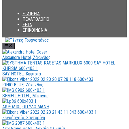
ΕΤΑΙΡΕΙΑ
ΠΕΛΑΤΟΛΟΓΙΟ
ΕΡΓΑ
ΕΠΙΚΟΙΝΩΝΙΑ
Menu
Alexandra Hotel, Ζάκυνθος
SAY HOTEL, Κηφισιά
ΙΟΝΙΟ BLUE, Ζάκυνθος
SEMELI HOTEL, Μύκονος
ΑΚΡΟΛΙΘΙ, ΟΙΤΥΛΟ ΜΑΝΗ
Ξενοδοχείο, Σαντορίνη
Arty Grand Hotel , Αρχαία Ολυμπία