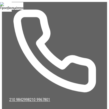
Μετάβαση
σε
περιεχόμενο
210 9842998
210 9967801