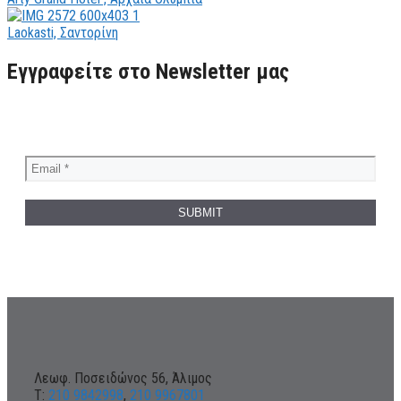
Laokasti, Σαντορίνη
Εγγραφείτε στο Newsletter μας
Λεωφ. Ποσειδώνος 56, Άλιμος
Τ:
210 9842998
,
210 9967801