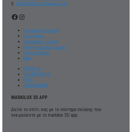
Ε:
info@tentes-gournopanos.gr
Facebook
Instagram
Συστήματα Σκίασης
Πέργκολες
Εσωτερική Σκίαση
Επαγγελματικοι Χώροι
Έπιπλα Κήπου
BBQ
ΕΤΑΙΡΕΙΑ
ΠΕΛΑΤΟΛΟΓΙΟ
ΕΡΓΑ
ΕΠΙΚΟΙΝΩΝΙΑ
MARKILUX 3D APP
Δείτε το σπίτι σας με το σύστημα σκίασης που
ονειρεύεστε με το markilux 3D app.