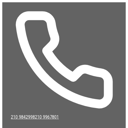
Μετάβαση
σε
περιεχόμενο
210 9842998
210 9967801