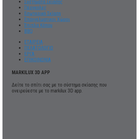
Συστήματα Σκίασης
Πέργκολες
Εσωτερική Σκίαση
Επαγγελματικοι Χώροι
Έπιπλα Κήπου
BBQ
ΕΤΑΙΡΕΙΑ
ΠΕΛΑΤΟΛΟΓΙΟ
ΕΡΓΑ
ΕΠΙΚΟΙΝΩΝΙΑ
MARKILUX 3D APP
Δείτε το σπίτι σας με το σύστημα σκίασης που
ονειρεύεστε με το markilux 3D app.