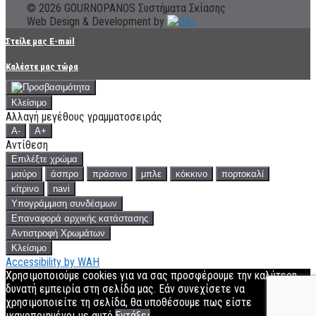
© 2026 GOURNOPANOS Συστήματα Σκίασης
Web Design & Development by
Στείλε μας E-mail
Καλέστε μας τώρα
Κλείσιμο
Αλλαγή μεγέθους γραμματοσειράς
A-
A+
Αντίθεση
Επιλέξτε χρώμα
μαύρο
άσπρο
πράσινο
μπλε
κόκκινο
πορτοκαλί
κίτρινο
navi
Υπογράμμιση συνδέσμων
Επαναφορά αρχικής κατάστασης
Αντιστροφή Χρωμάτων
Κλείσιμο
Accessibility by WAH
Χρησιμοποιούμε cookies για να σας προσφέρουμε την καλύτερη
δυνατή εμπειρία στη σελίδα μας. Εάν συνεχίσετε να
χρησιμοποιείτε τη σελίδα, θα υποθέσουμε πως είστε
ικανοποιημένοι με αυτό.
Εντάξει