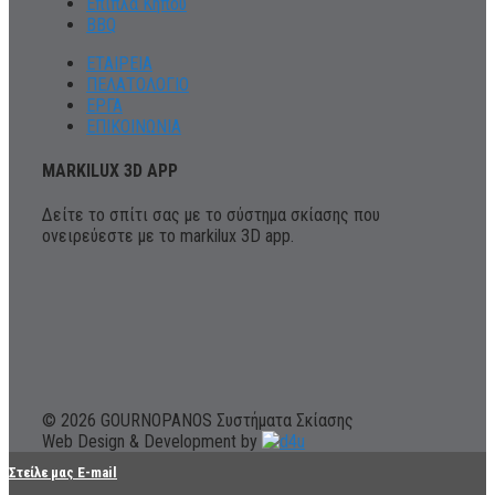
Έπιπλα Κήπου
BBQ
ΕΤΑΙΡΕΙΑ
ΠΕΛΑΤΟΛΟΓΙΟ
ΕΡΓΑ
ΕΠΙΚΟΙΝΩΝΙΑ
MARKILUX 3D APP
Δείτε το σπίτι σας με το σύστημα σκίασης που
ονειρεύεστε με το markilux 3D app.
© 2026 GOURNOPANOS Συστήματα Σκίασης
Web Design & Development by
Στείλε μας E-mail