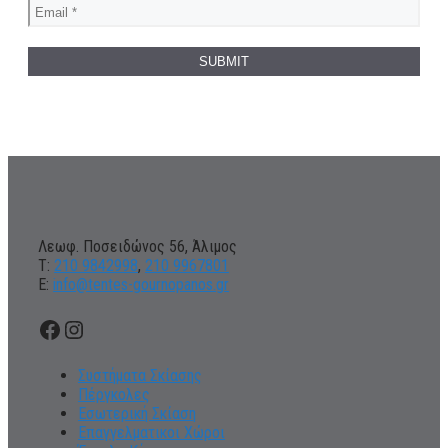
Λεωφ. Ποσειδώνος 56, Άλιμος
Τ:
210 9842998
,
210 9967801
Ε:
info@tentes-gournopanos.gr
Facebook
Instagram
Συστήματα Σκίασης
Πέργκολες
Εσωτερική Σκίαση
Επαγγελματικοι Χώροι