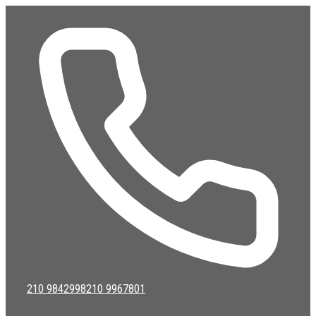
Μετάβαση
σε
περιεχόμενο
210 9842998
210 9967801