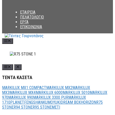
ΕΤΑΙΡΕΙΑ
ΠΕΛΑΤΟΛΟΓΙΟ
ΕΡΓΑ
ΕΠΙΚΟΙΝΩΝΙΑ
Menu
ΤΕΝΤΑ ΚΑΣΕΤΑ
MARKILUX MX1 COMPACT
MARKILUX MX2
MARKILUX
MX3
MARKILUX MX4
ΜARKILUX 6000
MARKILUX 5010
MARKILUX
970
MARKILUX 990
MARKILUX 3300 PUR
MARKILUX
1710
PLANET
FENG
SHAN
KUMO
YUKI
DREAM BOX
HORIZON
R75
STONE
R94 STONE
R95 STONE
METI