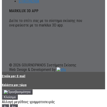
ΕΠΙΚΟΙΝΩΝΙΑ
MARKILUX 3D APP
Δείτε το σπίτι σας με το σύστημα σκίασης που
ονειρεύεστε με το markilux 3D app.
© 2026 GOURNOPANOS Συστήματα Σκίασης
Web Design & Development by
Στείλε μας E-mail
Καλέστε μας τώρα
Κλείσιμο
Αλλαγή μεγέθους γραμματοσειράς
A-
A+