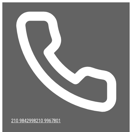
Μετάβαση
σε
περιεχόμενο
210 9842998
210 9967801