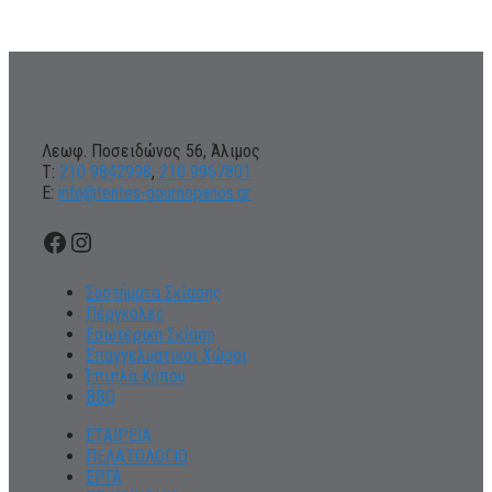
Λεωφ. Ποσειδώνος 56, Άλιμος
Τ:
210 9842998
,
210 9967801
Ε:
info@tentes-gournopanos.gr
Facebook
Instagram
Συστήματα Σκίασης
Πέργκολες
Εσωτερική Σκίαση
Επαγγελματικοι Χώροι
Έπιπλα Κήπου
BBQ
ΕΤΑΙΡΕΙΑ
ΠΕΛΑΤΟΛΟΓΙΟ
ΕΡΓΑ