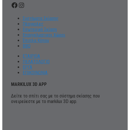
Facebook
Instagram
Συστήματα Σκίασης
Πέργκολες
Εσωτερική Σκίαση
Επαγγελματικοι Χώροι
Έπιπλα Κήπου
BBQ
ΕΤΑΙΡΕΙΑ
ΠΕΛΑΤΟΛΟΓΙΟ
ΕΡΓΑ
ΕΠΙΚΟΙΝΩΝΙΑ
MARKILUX 3D APP
Δείτε το σπίτι σας με το σύστημα σκίασης που
ονειρεύεστε με το markilux 3D app.