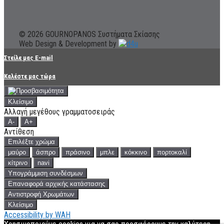
© 2026 GOURNOPANOS Συστήματα Σκίασης
Web Design & Development by
Στείλε μας E-mail
Καλέστε μας τώρα
Κλείσιμο
Αλλαγή μεγέθους γραμματοσειράς
A-
A+
Αντίθεση
Επιλέξτε χρώμα
μαύρο
άσπρο
πράσινο
μπλε
κόκκινο
πορτοκαλί
κίτρινο
navi
Υπογράμμιση συνδέσμων
Επαναφορά αρχικής κατάστασης
Αντιστροφή Χρωμάτων
Κλείσιμο
Accessibility by WAH