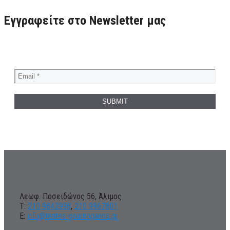
Εγγραφείτε στο Newsletter μας
Λεωφ. Ποσειδώνος 56, Άλιμος
Τ:
210 9842998
,
210 9967801
Ε:
info@tentes-gournopanos.gr