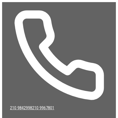
Μετάβαση
σε
περιεχόμενο
210 9842998
210 9967801