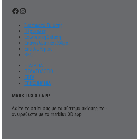
Facebook
Instagram
Συστήματα Σκίασης
Πέργκολες
Εσωτερική Σκίαση
Επαγγελματικοι Χώροι
Έπιπλα Κήπου
BBQ
ΕΤΑΙΡΕΙΑ
ΠΕΛΑΤΟΛΟΓΙΟ
ΕΡΓΑ
ΕΠΙΚΟΙΝΩΝΙΑ
MARKILUX 3D APP
Δείτε το σπίτι σας με το σύστημα σκίασης που
ονειρεύεστε με το markilux 3D app.