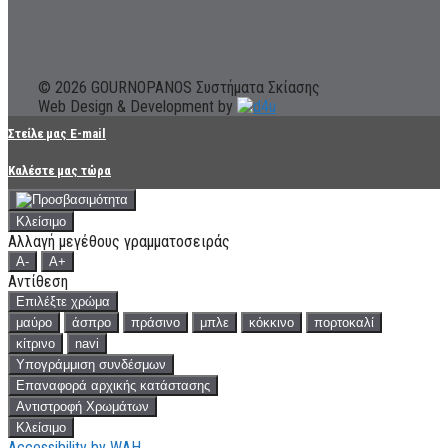
© 2026 GOURNOPANOS Συστήματα Σκίασης
Web Design & Development by
Στείλε μας E-mail
Καλέστε μας τώρα
Κλείσιμο
Αλλαγή μεγέθους γραμματοσειράς
A-
A+
Αντίθεση
Επιλέξτε χρώμα
μαύρο
άσπρο
πράσινο
μπλε
κόκκινο
πορτοκαλί
κίτρινο
navi
Υπογράμμιση συνδέσμων
Επαναφορά αρχικής κατάστασης
Αντιστροφή Χρωμάτων
Κλείσιμο
Accessibility by WAH