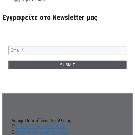
Εγγραφείτε στο Newsletter μας
Λεωφ. Ποσειδώνος 56, Άλιμος
Τ:
210 9842998
,
210 9967801
Ε:
info@tentes-gournopanos.gr