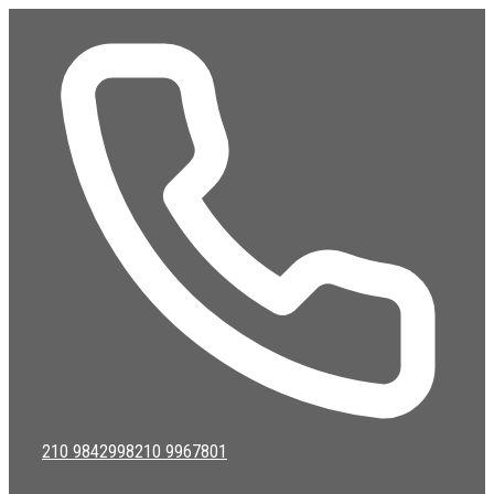
Μετάβαση
σε
περιεχόμενο
210 9842998
210 9967801