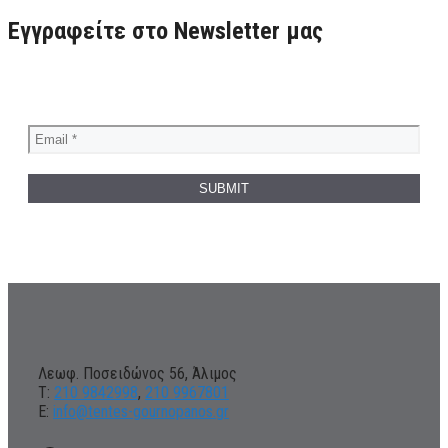
Εγγραφείτε στο Newsletter μας
Λεωφ. Ποσειδώνος 56, Άλιμος
Τ:
210 9842998
,
210 9967801
Ε:
info@tentes-gournopanos.gr