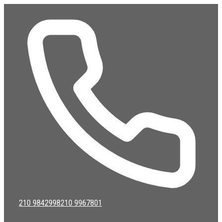
Μετάβαση
σε
περιεχόμενο
210 9842998
210 9967801