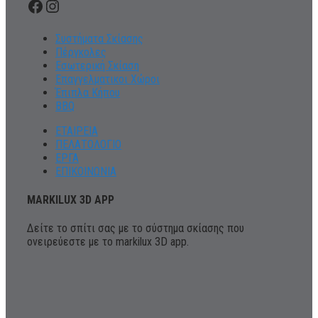
Facebook
Instagram
Συστήματα Σκίασης
Πέργκολες
Εσωτερική Σκίαση
Επαγγελματικοι Χώροι
Έπιπλα Κήπου
BBQ
ΕΤΑΙΡΕΙΑ
ΠΕΛΑΤΟΛΟΓΙΟ
ΕΡΓΑ
ΕΠΙΚΟΙΝΩΝΙΑ
MARKILUX 3D APP
Δείτε το σπίτι σας με το σύστημα σκίασης που
ονειρεύεστε με το markilux 3D app.