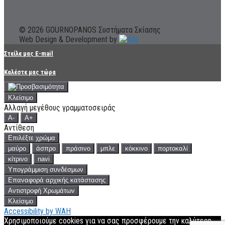
© 2026 GOURNOPANOS Συστήματα Σκίασης
Web Design & Development by
Στείλε μας E-mail
Καλέστε μας τώρα
Κλείσιμο
Αλλαγή μεγέθους γραμματοσειράς
A-
A+
Αντίθεση
Επιλέξτε χρώμα
μαύρο
άσπρο
πράσινο
μπλε
κόκκινο
πορτοκαλί
κίτρινο
navi
Υπογράμμιση συνδέσμων
Επαναφορά αρχικής κατάστασης
Αντιστροφή Χρωμάτων
Κλείσιμο
Accessibility by WAH
Χρησιμοποιούμε cookies για να σας προσφέρουμε την καλύτερη