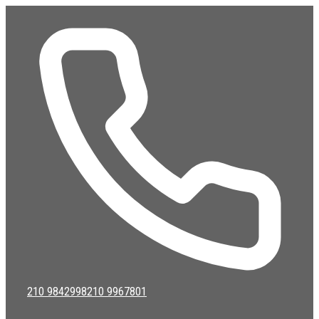
Μετάβαση
σε
περιεχόμενο
210 9842998
210 9967801