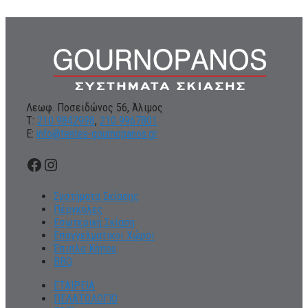
Λεωφ. Ποσειδώνος 56, Άλιμος
Τ:
210 9842998
,
210 9967801
Ε:
info@tentes-gournopanos.gr
Facebook
Instagram
Συστήματα Σκίασης
Πέργκολες
Εσωτερική Σκίαση
Επαγγελματικοι Χώροι
Έπιπλα Κήπου
BBQ
ΕΤΑΙΡΕΙΑ
ΠΕΛΑΤΟΛΟΓΙΟ