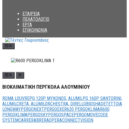
ΕΤΑΙΡΕΙΑ
ΠΕΛΑΤΟΛΟΓΙΟ
ΕΡΓΑ
ΕΠΙΚΟΙΝΩΝΙΑ
Menu
ΒΙΟΚΛΙΜΑΤΙΚΗ ΠΕΡΓΚΟΛΑ ΑΛΟΥΜΙΝΙΟΥ
ROMA LOUVRE
PG 120P MYKONOS, ALUMIL
PG 160P SANTORINI,
ALUMIL
CRETA, ALUMIL
ORCHESTRA, DIRELLO
BIOSHADE
TETTOIA
LONGWAY
PERGONEXT
PERGOEXE
R620 PERGOKLIMA
R600
PERGOKLIMA
PERGOSKY
PERGOSPACE
PERGOMOVE
CODE
SYSTEM
CARRERA
BRERA
OPERA
CONNECT
VISION