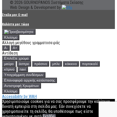
© 2026 GOURNOPANOS Συστήματα Σκίασης
Web Design & Development by
Στείλε μας E-mail
Καλέστε μας τώρα
Κλείσιμο
Αλλαγή μεγέθους γραμματοσειράς
A-
A+
Αντίθεση
Επιλέξτε χρώμα
μαύρο
άσπρο
πράσινο
μπλε
κόκκινο
πορτοκαλί
κίτρινο
navi
Υπογράμμιση συνδέσμων
Επαναφορά αρχικής κατάστασης
Αντιστροφή Χρωμάτων
Κλείσιμο
Accessibility by WAH
Χρησιμοποιούμε cookies για να σας προσφέρουμε την καλύτερη
δυνατή εμπειρία στη σελίδα μας. Εάν συνεχίσετε να
χρησιμοποιείτε τη σελίδα, θα υποθέσουμε πως είστε
ικανοποιημένοι με αυτό.
Εντάξει