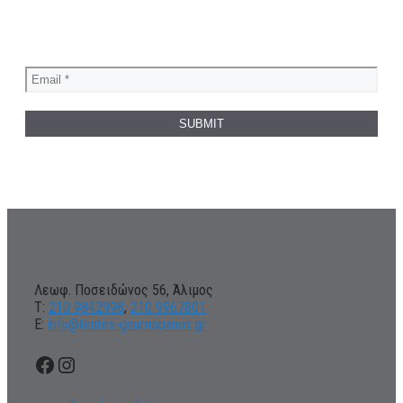
Λεωφ. Ποσειδώνος 56, Άλιμος
Τ:
210 9842998
,
210 9967801
Ε:
info@tentes-gournopanos.gr
Facebook
Instagram