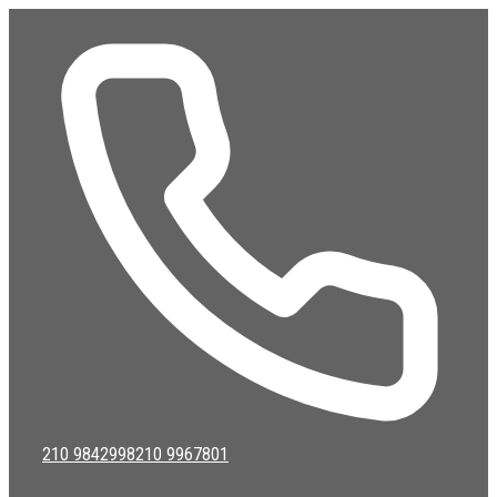
Μετάβαση
σε
περιεχόμενο
210 9842998
210 9967801