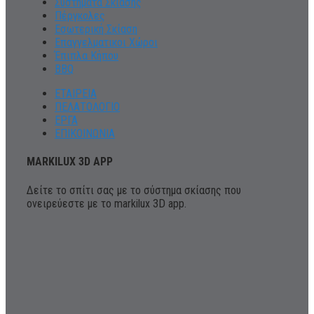
Συστήματα Σκίασης
Πέργκολες
Εσωτερική Σκίαση
Επαγγελματικοι Χώροι
Έπιπλα Κήπου
BBQ
ΕΤΑΙΡΕΙΑ
ΠΕΛΑΤΟΛΟΓΙΟ
ΕΡΓΑ
ΕΠΙΚΟΙΝΩΝΙΑ
MARKILUX 3D APP
Δείτε το σπίτι σας με το σύστημα σκίασης που
ονειρεύεστε με το markilux 3D app.