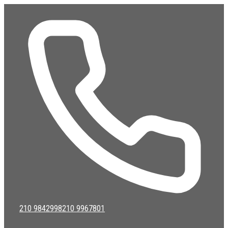
Μετάβαση
σε
περιεχόμενο
210 9842998
210 9967801