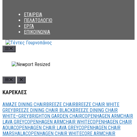
ΕΤΑΙΡΕΙΑ
ΠΕΛΑΤΟΛΟΓΙΟ
ΕΡΓΑ
ΕΠΙΚΟΙΝΩΝΙΑ
Menu
ΚΑΡΕΚΛΕΣ
AMAZE DINING CHAIR
BREEZE CHAIR
BREEZE CHAIR WHITE
GREY
BREEZE DINING CHAIR BLACK
BREEZE DINING CHAIR
WHITE–GREY
BRIGHTON GARDEN CHAIR
COPENHAGEN ARMCHAIR
LAVA GREY
COPENHAGEN ARMCHAIR WHITE
COPENHAGEN CHAIR
AQUA
COPENHAGEN CHAIR LAVA GREY
COPENHAGEN CHAIR
MARSHALA
COPENHAGEN CHAIR WHITE
CORE ARMCHAIR