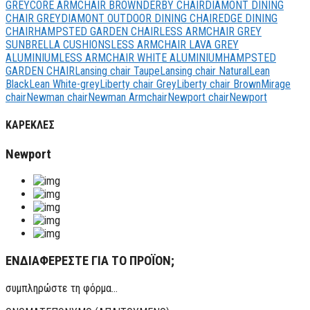
GREY
CORE ARMCHAIR BROWN
DERBY CHAIR
DIAMONT DINING
CHAIR GREY
DIAMONT OUTDOOR DINING CHAIR
EDGE DINING
CHAIR
HAMPSTED GARDEN CHAIR
LESS ARMCHAIR GREY
SUNBRELLA CUSHIONS
LESS ARMCHAIR LAVA GREY
ALUMINIUM
LESS ARMCHAIR WHITE ALUMINIUM
HAMPSTED
GARDEN CHAIR
Lansing chair Taupe
Lansing chair Natural
Lean
Black
Lean White-grey
Liberty chair Grey
Liberty chair Brown
Mirage
chair
Newman chair
Newman Αrmchair
Newport chair
Newport
ΚΑΡΕΚΛΕΣ
Newport
ΕΝΔΙΑΦΕΡΕΣΤΕ ΓΙΑ ΤΟ ΠΡΟΪΟΝ;
συμπληρώστε τη φόρμα...