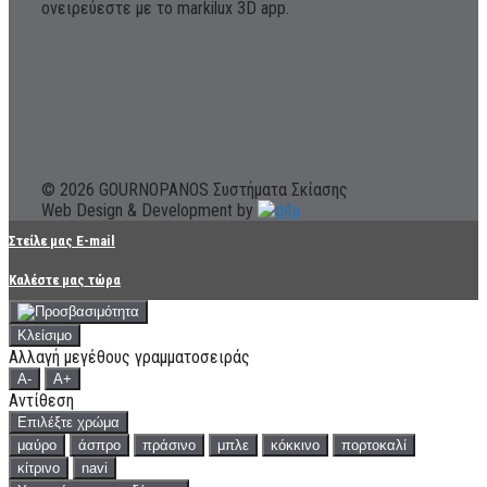
ονειρεύεστε με το markilux 3D app.
© 2026 GOURNOPANOS Συστήματα Σκίασης
Web Design & Development by
Στείλε μας E-mail
Καλέστε μας τώρα
Κλείσιμο
Αλλαγή μεγέθους γραμματοσειράς
A-
A+
Αντίθεση
Επιλέξτε χρώμα
μαύρο
άσπρο
πράσινο
μπλε
κόκκινο
πορτοκαλί
κίτρινο
navi