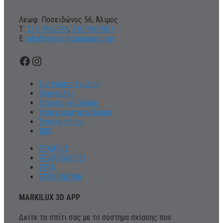
Λεωφ. Ποσειδώνος 56, Άλιμος
Τ:
210 9842998
,
210 9967801
Ε:
info@tentes-gournopanos.gr
Facebook
Instagram
Συστήματα Σκίασης
Πέργκολες
Εσωτερική Σκίαση
Επαγγελματικοι Χώροι
Έπιπλα Κήπου
BBQ
ΕΤΑΙΡΕΙΑ
ΠΕΛΑΤΟΛΟΓΙΟ
ΕΡΓΑ
ΕΠΙΚΟΙΝΩΝΙΑ
MARKILUX 3D APP
Δείτε το σπίτι σας με το σύστημα σκίασης που