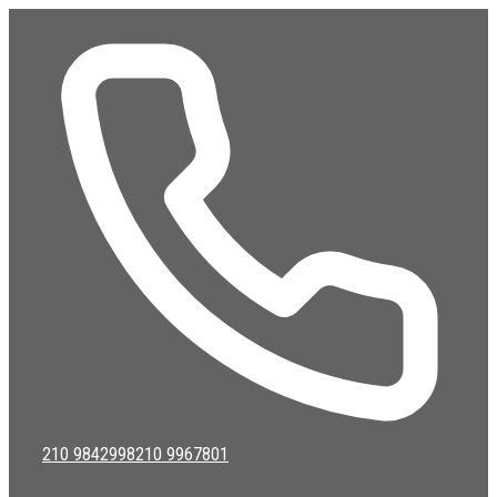
Μετάβαση
σε
περιεχόμενο
210 9842998
210 9967801