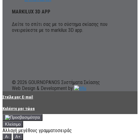
MARKILUX 3D APP
Δείτε το σπίτι σας με το σύστημα σκίασης που
ονειρεύεστε με το markilux 3D app.
© 2026 GOURNOPANOS Συστήματα Σκίασης
Web Design & Development by
Στείλε μας E-mail
Καλέστε μας τώρα
Κλείσιμο
Αλλαγή μεγέθους γραμματοσειράς
A-
A+