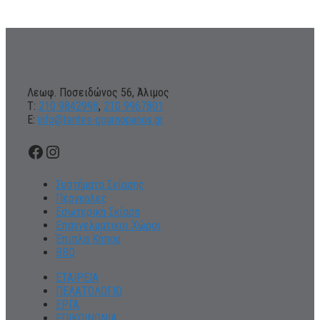
Λεωφ. Ποσειδώνος 56, Άλιμος
Τ:
210 9842998
,
210 9967801
Ε:
info@tentes-gournopanos.gr
Facebook
Instagram
Συστήματα Σκίασης
Πέργκολες
Εσωτερική Σκίαση
Επαγγελματικοι Χώροι
Έπιπλα Κήπου
BBQ
ΕΤΑΙΡΕΙΑ
ΠΕΛΑΤΟΛΟΓΙΟ
ΕΡΓΑ
ΕΠΙΚΟΙΝΩΝΙΑ