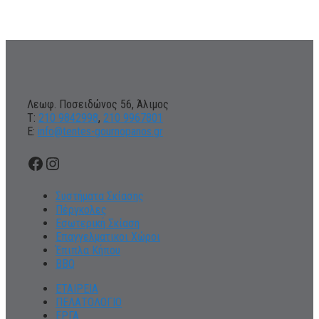
Λεωφ. Ποσειδώνος 56, Άλιμος
Τ:
210 9842998
,
210 9967801
Ε:
info@tentes-gournopanos.gr
Facebook
Instagram
Συστήματα Σκίασης
Πέργκολες
Εσωτερική Σκίαση
Επαγγελματικοι Χώροι
Έπιπλα Κήπου
BBQ
ΕΤΑΙΡΕΙΑ
ΠΕΛΑΤΟΛΟΓΙΟ
ΕΡΓΑ