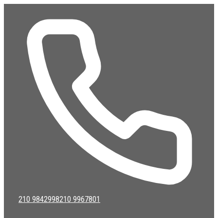
Μετάβαση
σε
περιεχόμενο
210 9842998
210 9967801