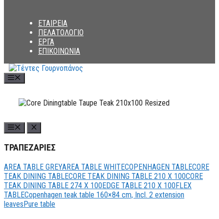
ΕΤΑΙΡΕΙΑ
ΠΕΛΑΤΟΛΟΓΙΟ
ΕΡΓΑ
ΕΠΙΚΟΙΝΩΝΙΑ
Menu
ΤΡΑΠΕΖΑΡΙΕΣ
AREA TABLE GREY
AREA TABLE WHITE
COPENHAGEN TABLE
CORE
TEAK DINING TABLE
CORE TEAK DINING TABLE 210 X 100
CORE
TEAK DINING TABLE 274 X 100
EDGE TABLE 210 X 100
FLEX
TABLE
Copenhagen teak table 160×84 cm, Incl. 2 extension
leaves
Pure table