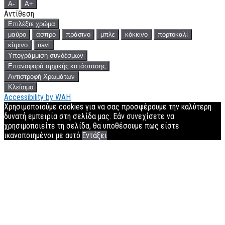
A-
A+
Αντίθεση
Επιλέξτε χρώμα
μαύρο
άσπρο
πράσινο
μπλε
κόκκινο
πορτοκαλί
κίτρινο
navi
Υπογράμμιση συνδέσμων
Επαναφορά αρχικής κατάστασης
Αντιστροφή Χρωμάτων
Κλείσιμο
Accessibility by WAH
Χρησιμοποιούμε cookies για να σας προσφέρουμε την καλύτερη
δυνατή εμπειρία στη σελίδα μας. Εάν συνεχίσετε να
χρησιμοποιείτε τη σελίδα, θα υποθέσουμε πως είστε
ικανοποιημένοι με αυτό.
Εντάξει