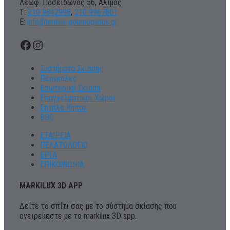
Λεωφ. Ποσειδώνος 56, Άλιμος
Τ:
210 9842998
,
210 9967801
Ε:
info@tentes-gournopanos.gr
Facebook
Instagram
Συστήματα Σκίασης
Πέργκολες
Εσωτερική Σκίαση
Επαγγελματικοι Χώροι
Έπιπλα Κήπου
BBQ
ΕΤΑΙΡΕΙΑ
ΠΕΛΑΤΟΛΟΓΙΟ
ΕΡΓΑ
ΕΠΙΚΟΙΝΩΝΙΑ
MARKILUX 3D APP
Δείτε το σπίτι σας με το σύστημα σκίασης που
ονειρεύεστε με το markilux 3D app.