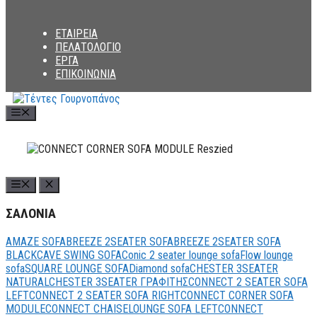
ΕΤΑΙΡΕΙΑ
ΠΕΛΑΤΟΛΟΓΙΟ
ΕΡΓΑ
ΕΠΙΚΟΙΝΩΝΙΑ
Menu
ΣΑΛΟΝΙΑ
AMAZE SOFA
BREEZE 2SEATER SOFA
BREEZE 2SEATER SOFA
BLACK
CAVE SWING SOFA
Conic 2 seater lounge sofa
Flow lounge
sofa
SQUARE LOUNGE SOFA
Diamond sofa
CHESTER 3SEATER
NATURAL
CHESTER 3SEATER ΓΡΑΦΙΤΗΣ
CONNECT 2 SEATER SOFA
LEFT
CONNECT 2 SEATER SOFA RIGHT
CONNECT CORNER SOFA
MODULE
CONNECT CHAISELOUNGE SOFA LEFT
CONNECT