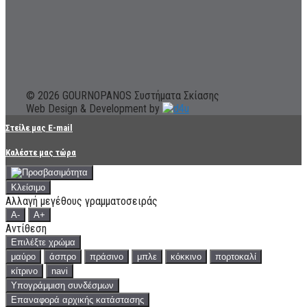
© 2026 GOURNOPANOS Συστήματα Σκίασης
Web Design & Development by
Στείλε μας E-mail
Καλέστε μας τώρα
Κλείσιμο
Αλλαγή μεγέθους γραμματοσειράς
A-
A+
Αντίθεση
Επιλέξτε χρώμα
μαύρο
άσπρο
πράσινο
μπλε
κόκκινο
πορτοκαλί
κίτρινο
navi
Υπογράμμιση συνδέσμων
Επαναφορά αρχικής κατάστασης