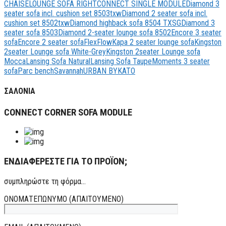
CHAISELOUNGE SOFA RIGHT
CONNECT SINGLE MODULE
Diamond 3
seater sofa incl. cushion set 8503txw
Diamond 2 seater sofa incl.
cushion set 8502txw
Diamond highback sofa 8504 TXSG
Diamond 3
seater sofa 8503
Diamond 2-seater lounge sofa 8502
Encore 3 seater
sofa
Encore 2 seater sofa
Flex
Flow
Kapa 2 seater lounge sofa
Kingston
2seater Lounge sofa White-Grey
Kingston 2seater Lounge sofa
Mocca
Lansing Sofa Natural
Lansing Sofa Taupe
Moments 3 seater
sofa
Parc bench
Savannah
URBAN BYKATO
ΣΑΛΟΝΙΑ
CONNECT CORNER SOFA MODULE
ΕΝΔΙΑΦΕΡΕΣΤΕ ΓΙΑ ΤΟ ΠΡΟΪΟΝ;
συμπληρώστε τη φόρμα...
ΟΝΟΜΑΤΕΠΩΝΥΜΟ (ΑΠΑΙΤΟΥΜΕΝΟ)