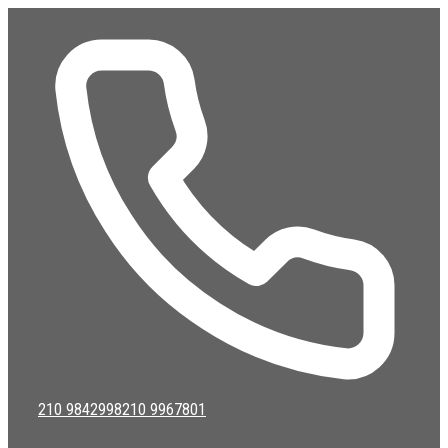
Μετάβαση
σε
περιεχόμενο
210 9842998
210 9967801