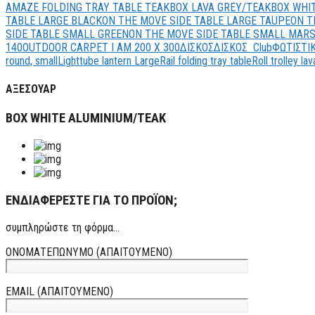
AMAZE FOLDING TRAY TABLE TEAK
BOX LAVA GREY/TEAK
BOX WHI
TABLE LARGE BLACK
ON THE MOVE SIDE TABLE LARGE TAUPE
ON T
SIDE TABLE SMALL GREEN
ON THE MOVE SIDE TABLE SMALL MAR
140
OUTDOOR CARPET I AM 200 X 300
ΔΙΣΚΟΣ
ΔΙΣΚΟΣ Club
ΦΩΤΙΣΤΙ
round, small
Lighttube lantern Large
Rail folding tray table
Roll trolley la
ΑΞΕΣΟΥΑΡ
BOX WHITE ALUMINIUM/TEAK
ΕΝΔΙΑΦΕΡΕΣΤΕ ΓΙΑ ΤΟ ΠΡΟΪΟΝ;
συμπληρώστε τη φόρμα...
ΟΝΟΜΑΤΕΠΩΝΥΜΟ (ΑΠΑΙΤΟΥΜΕΝΟ)
EMAIL (ΑΠΑΙΤΟΥΜΕΝΟ)