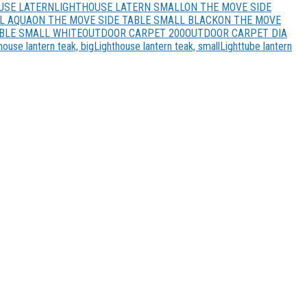
USE LATERN
LIGHTHOUSE LATERN SMALL
ON THE MOVE SIDE
L AQUA
ON THE MOVE SIDE TABLE SMALL BLACK
ON THE MOVE
ABLE SMALL WHITE
OUTDOOR CARPET 200
OUTDOOR CARPET DIA
house lantern teak, big
Lighthouse lantern teak, small
Lighttube lantern