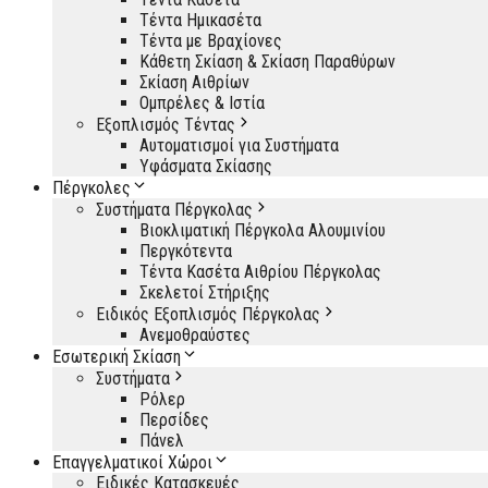
Τέντα Ημικασέτα
Τέντα με Βραχίονες
Κάθετη Σκίαση & Σκίαση Παραθύρων
Σκίαση Αιθρίων
Ομπρέλες & Ιστία
Εξοπλισμός Τέντας
Αυτοματισμοί για Συστήματα
Υφάσματα Σκίασης
Πέργκολες
Συστήματα Πέργκολας
Βιοκλιματική Πέργκολα Αλουμινίου
Περγκότεντα
Τέντα Κασέτα Αιθρίου Πέργκολας
Σκελετοί Στήριξης
Ειδικός Εξοπλισμός Πέργκολας
Ανεμοθραύστες
Εσωτερική Σκίαση
Συστήματα
Ρόλερ
Περσίδες
Πάνελ
Επαγγελματικοί Χώροι
Ειδικές Κατασκευές