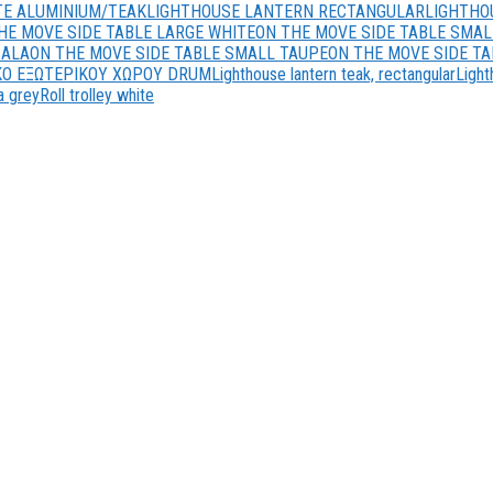
TE ALUMINIUM/TEAK
LIGHTHOUSE LANTERN RECTANGULAR
LIGHTHO
HE MOVE SIDE TABLE LARGE WHITE
ON THE MOVE SIDE TABLE SMAL
SALA
ON THE MOVE SIDE TABLE SMALL TAUPE
ON THE MOVE SIDE T
ΚΟ ΕΞΩΤΕΡΙΚΟΥ ΧΩΡΟΥ DRUM
Lighthouse lantern teak, rectangular
Light
va grey
Roll trolley white