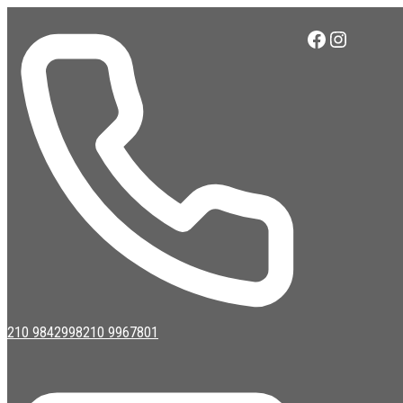
Μετάβαση
σε
Facebook
Instagr
περιεχόμενο
210 9842998
210 9967801